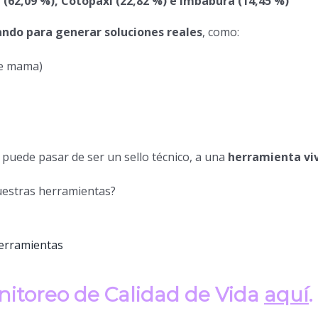
 (62,09 %), Cotopaxi (22,82 %) e Imbabura (14,45 %)
ando para generar soluciones reales
, como:
de mama)
 puede pasar de ser un sello técnico, a una
herramienta viv
nuestras herramientas?
herramientas
nitoreo de Calidad de Vida
aquí
.