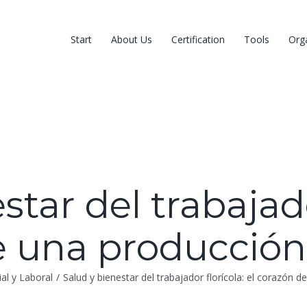
for:
Start
About Us
Certification
Tools
Org
tar del trabajado
 una producción
ial y Laboral
/
Salud y bienestar del trabajador florícola: el corazón 