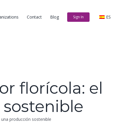
anizations
Contact
Blog
ES
Sign In
r florícola: el
 sostenible
de una producción sostenible