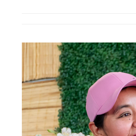
View
Larger
Image